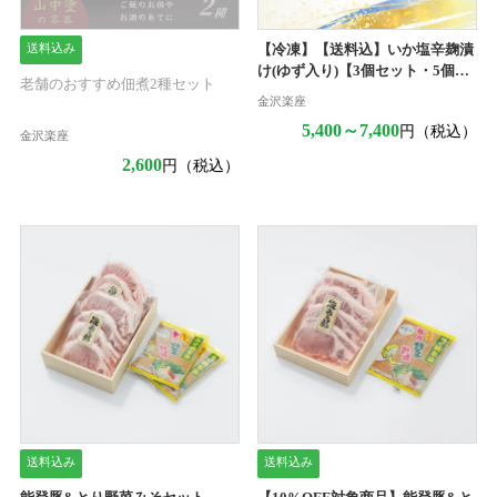
送料込み
【冷凍】【送料込】いか塩辛麹漬
け(ゆず入り)【3個セット・5個セ
老舗のおすすめ佃煮2種セット
ット】
金沢楽座
5,400～7,400
円（税込）
金沢楽座
2,600
円（税込）
送料込み
送料込み