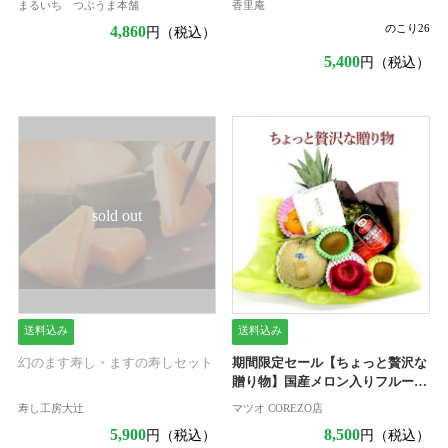
まるいち つぶうま本舗
香里庵
のこり
26
4,860
円（税込）
5,400
円（税込）
sold out
送料込み
送料込み
幻のます寿し・ますの寿しセット
期間限定セール【ちょっと贅沢な
贈り物】国産メロン入りフルーツ
盛り合わせ
寿し工房大辻
マツオ COREZO店
5,900
8,500
円（税込）
円（税込）