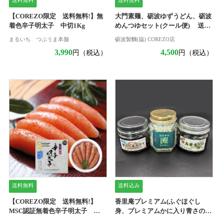
送料無料
送料無料
【COREZO限定 送料無料!】無
大門素麺、砺波ゆずうどん、砺波
着色辛子明太子 中切1Kg
めんつゆセット(クール便) 送料
無料
まるいち つぶうま本舗
砺波製麵(協) COREZO店
3,990
4,500
円（税込）
円（税込）
送料無料
送料込み
【COREZO限定 送料無料!】
香里庵プレミアム(ふぐほぐし
MSC認証無着色辛子明太子
身、プレミアムかに入り青さの
450g
り、中島菜青さのり、送料込)