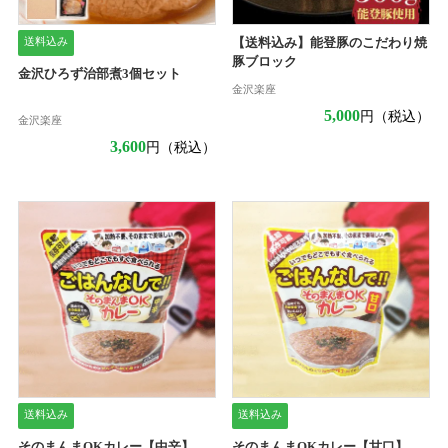
送料込み
【送料込み】能登豚のこだわり焼
豚ブロック
金沢ひろず治部煮3個セット
金沢楽座
5,000
円（税込）
金沢楽座
3,600
円（税込）
送料込み
送料込み
そのまんまOKカレー【中辛】
そのまんまOKカレー【甘口】