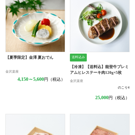
送料込み
【夏季限定】金澤 夏おでん
【冷凍】【送料込】能登牛プレミ
金沢楽座
アムヒレステーキ肉120g×5枚
4,150～5,600
円（税込）
金沢楽座
のこり
4
25,000
円（税込）