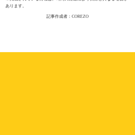
あります。
記事作成者：COREZO
sold out
送料込み
送料込み
送料込み
送料込み
送料込み
送料込み
送料込み
送料込み
送料込み
送料込み
涼菓詰合せ 涼菓撰
水ようかん
金沢クラフトビール缶6本セット
ヤマト・泡ポン酢
【山中塗】食洗機対応 天然木 曲
【Nuage】フラワーアレンジメン
【山中塗】食洗機対応 天然木 曲
blancブラン(金沢クラフトジン)
【送料込】「手作り塩 珠洲の
能登チャリティーTシャツ
【Nuage】フラワーアレンジメン
【山中塗り】レンジ・食洗機対応
金沢楽座
金沢楽座
げわっぱ弁当箱
ト(エレガンス)サイズ大
げわっぱ弁当箱
海」味比べ2種セット
ト(エレガンス)サイズ小
ほんとうに使いやすい曲げわっぱ
お弁当箱【天然木】
3,700～5,000
1,330
円（税込）
円（税込）
金沢楽座
金沢楽座
金沢楽座
金沢楽座
金沢楽座
金沢楽座
金沢楽座
金沢楽座
金沢楽座
金沢楽座
のこり
16
4,400～4,600
4,400～4,600
4,100
2,200
9,000
5,800～6,020
4,100
8,000
7,000
円（税込）
円（税込）
円（税込）
円（税込）
円（税込）
円（税込）
円（税込）
円（税込）
円（税込）
2,250
円（税込）