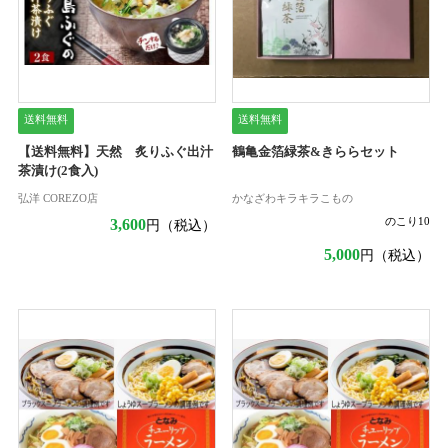
送料無料
送料無料
【送料無料】天然 炙りふぐ出汁
鶴亀金箔緑茶&きららセット
茶漬け(2食入)
弘洋 COREZO店
かなざわキラキラこもの
のこり
10
3,600
円（税込）
5,000
円（税込）