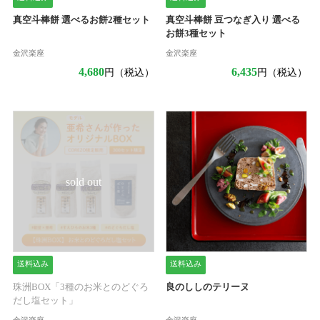
真空斗棒餅 選べるお餅2種セット
真空斗棒餅 豆つなぎ入り 選べる
お餅3種セット
金沢楽座
金沢楽座
4,680
6,435
円（税込）
円（税込）
sold out
送料込み
送料込み
珠洲BOX「3種のお米とのどぐろ
良のししのテリーヌ
だし塩セット」