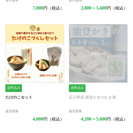
金沢楽座
金沢楽座
7,000
2,800～5,600
円（税込）
円（税込）
sold out
送料込み
送料込み
たけのこセット
石川県産 能登かきのむき身
金沢楽座
金沢楽座
4,000
4,200～5,600
円（税込）
円（税込）