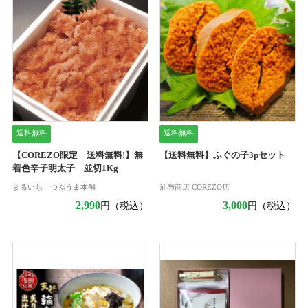
送料無料
送料無料
【COREZO限定 送料無料!】無
【送料無料】ふぐの子3pセット
着色辛子明太子 並切1Kg
まるいち つぶうま本舗
油与商店 COREZO店
2,990
3,000
円（税込）
円（税込）