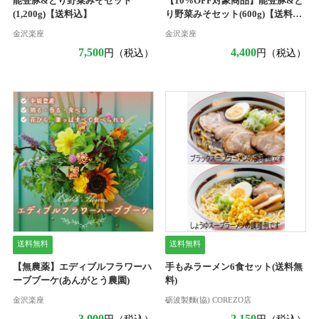
能登豚&とり野菜みそセット
【10%OFF対象商品】能登豚&と
(1,200g)【送料込】
り野菜みそセット(600g)【送料
込】
金沢楽座
金沢楽座
7,500
4,400
円（税込）
円（税込）
送料無料
送料無料
【無農薬】エディブルフラワーハ
手もみラーメン6食セット(送料無
ーブブーケ(あんがとう農園)
料)
金沢楽座
砺波製麵(協) COREZO店
3,000
2,150
円（税込）
円（税込）