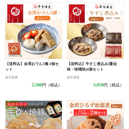
【送料込】金澤おでん5種 4個セ
【送料込】牛すじ煮込み(醤油
ット
味・味噌味)4個セット
金沢楽座
金沢楽座
5,500
5,850
円（税込）
円（税込）