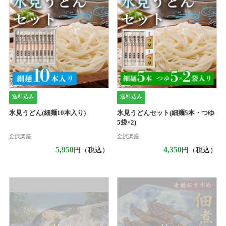
送料込み
送料込み
氷見うどん(細麺10本入り)
氷見うどんセット(細麺5本・つゆ
5袋×2)
金沢楽座
金沢楽座
5,950
4,350
円（税込）
円（税込）