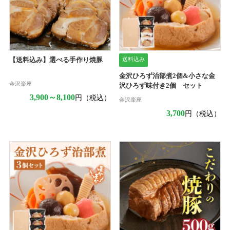
送料込み
【送料込み】選べる手作り焼豚
金沢ひろず治部煮2個&小さな金
金沢楽座
沢ひろず味付き2個 セット
3,900～8,100
円（税込）
金沢楽座
3,700
円（税込）