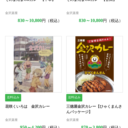
金沢楽座
金沢楽座
830～10,800
830～10,800
円（税込）
円（税込）
送料込み
送料込み
花咲くいろは 金沢カレー
三徳屋金沢カレー【ひゃくまんさ
んパッケージ】
金沢楽座
金沢楽座
950～4,200
870～3,800
円（税込）
円（税込）