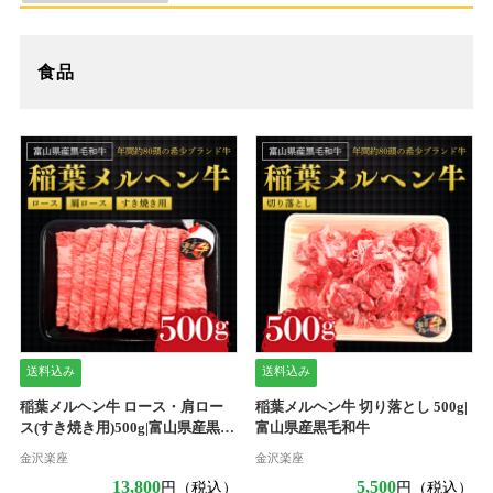
食品
送料込み
送料込み
稲葉メルヘン牛 ロース・肩ロー
稲葉メルヘン牛 切り落とし 500g|
ス(すき焼き用)500g|富山県産黒毛
富山県産黒毛和牛
和牛
金沢楽座
金沢楽座
13,800
5,500
円（税込）
円（税込）