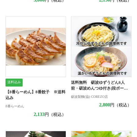
送料込み
送料無料 砺波ゆずうどん6人
前・砺波めんつゆ付き(段ボール
【8番らーめん】8番餃子 ※送料
箱入り)
砺波製麵(協) COREZO店
込み
2,800
円（税込）
8番らーめん
2,133
円（税込）