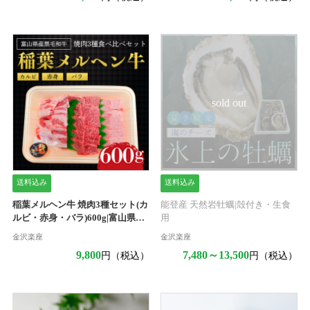
sold out
送料込み
送料込み
稲葉メルヘン牛 焼肉3種セット(カ
能登産 天然岩牡蠣|殻付き・生食
ルビ・赤身・バラ)600g|富山県産
用
黒毛和牛
金沢楽座
金沢楽座
9,800
7,480～13,500
円（税込）
円（税込）