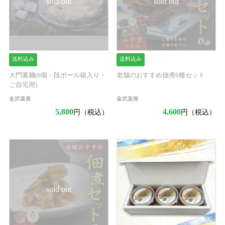
sold out
sold out
送料込み
送料込み
大門素麺(6個・段ボール箱入り・
老舗のおすすめ佃煮6種セット
ご自宅用)
金沢楽座
金沢楽座
5,800
4,600
円（税込）
円（税込）
sold out