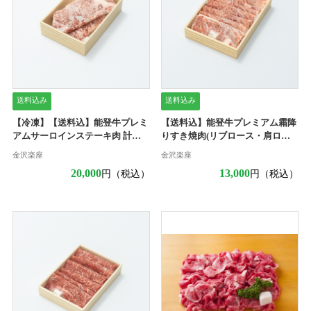
送料込み
送料込み
【冷凍】【送料込】能登牛プレミ
【送料込】能登牛プレミアム霜降
アムサーロインステーキ肉 計
りすき焼肉(リブロース・肩ロー
600g(3枚)
ス)500g
金沢楽座
金沢楽座
20,000
13,000
円（税込）
円（税込）