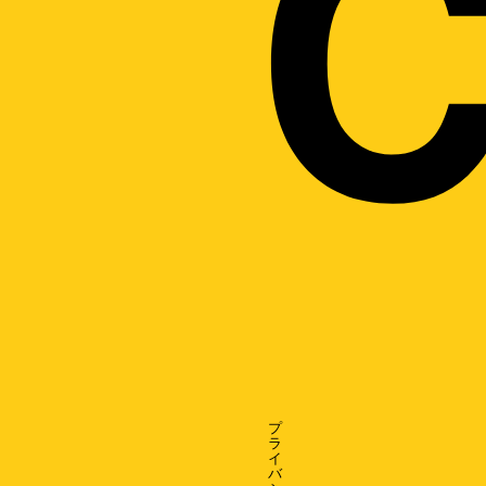
プ
ラ
イ
バ