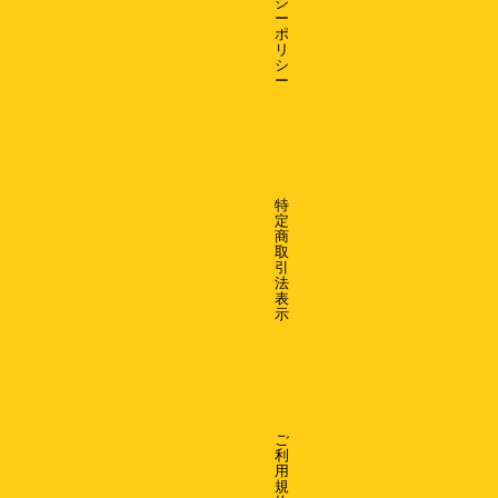
シ
ー
ポ
リ
シ
ー
特
定
商
取
引
法
表
示
ご
利
用
規