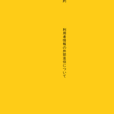
約
利
用
者
情
報
の
外
部
送
信
に
つ
い
て