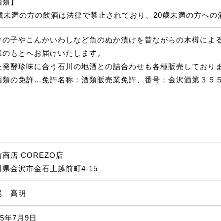
酒類】
0歳未満の方の飲酒は法律で禁止されており、20歳未満の方へ
ぐの子やこんかいわしなど魚のぬか漬けを昔ながらの木樽によ
様のもとへお届けいたします。
た発酵珍味に合う石川の地酒との詰合わせも各種販売しており
酒類の免許…免許名称：酒類販売業免許、番号：金沢酒第３５
商店 COREZO店
川県金沢市金石上越前町4-15
尾 高明
25年7月9日