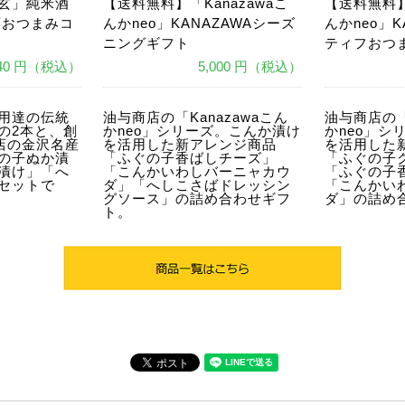
玄」純米酒
【送料無料】「Kanazawaこ
【送料無料】
酒おつまみコ
んかneo」KANAZAWAシーズ
んかneo」K
ニングギフト
ティフおつ
840 円（税込）
5,000 円（税込）
あ
あ
用達の伝統
油与商店の「Kanazawaこん
油与商店の「
の2本と、創
かneo」シリーズ。こんか漬け
かneo」シ
商店の金沢名産
を活用した新アレンジ商品
を活用した
の子ぬか漬
「ふぐの子香ばしチーズ」
「ふぐの子
漬け」「へ
「こんかいわしバーニャカウ
「ふぐの子
セットで
ダ」「へしこさばドレッシン
「こんかい
グソース」の詰め合わせギフ
ダ」の詰め
ト。