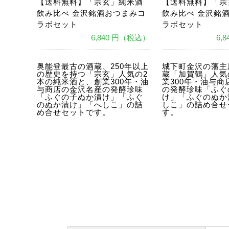
【送料無料】「宗玄」純米酒
【送料無料】「宗
飲み比べ 金沢銘酒おつまみコ
飲み比べ 金沢銘
ラボセット
ラボセット
6,840 円（税込）
6,
あ
あ
奥能登最古の酒蔵、250年以上
城下町金沢の藩主
の歴史を持つ「宗玄」人気の2
蔵「加賀鶴」人気
本の純米酒と、創業300年・油
業300年・油与
与商店の金沢名産の発酵珍味
の発酵珍味「ふぐ
「ふぐの子ぬか漬け」「ふぐ
け」「ふぐのぬか
のぬか漬け」「へしこ」の詰
しこ」の詰め合せ
め合せセットです。
す。