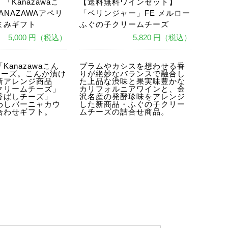
「Kanazawaこ
【送料無料ワインセット】
ANAZAWAアペリ
「ベリンジャー」FE メルロー
まみギフト
ふぐの子クリームチーズ
5,000 円（税込）
5,820 円（税込）
あ
Kanazawaこん
プラムやカシスを想わせる香
リーズ。こんか漬け
りが絶妙なバランスで融合し
新アレンジ商品
た上品な渋味と果実味豊かな
クリームチーズ」
カリフォルニアワインと、金
香ばしチーズ」
沢名産の発酵珍味をアレンジ
わしバーニャカウ
した新商品・ふぐの子クリー
合わせギフト。
ムチーズの詰合せ商品。