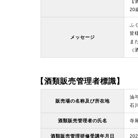
【
2
ふ
皆
メッセージ
ま
（
【酒類販売管理者標識】
油与
販売場の名称及び所在地
石
酒類販売管理者の氏名
寺
酒類販売管理研修受講年月日
20