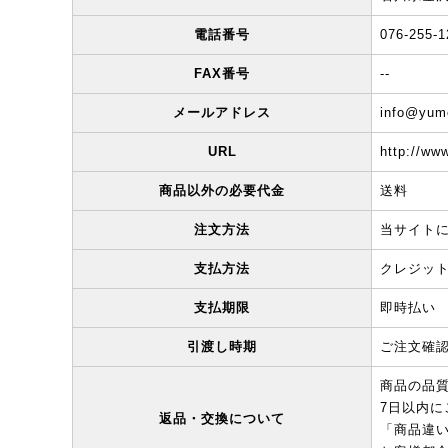
電話番号
076-255-1
FAX番号
--
メールアドレス
info@yume
URL
http://ww
商品以外の必要代金
送料
注文方法
当サイト
支払方法
クレジッ
支払期限
即時払い
引渡し時期
ご注文確
商品の品
7日以内に
返品・交換について
「商品違