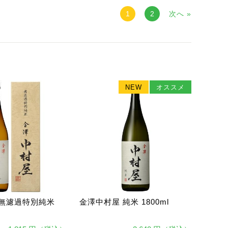
1
2
次へ »
NEW
オススメ
 無濾過特別純米
金澤中村屋 純米 1800ml