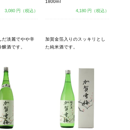
1800ml
3,080 円（税込）
4,180 円（税込）
あ
んだ淡麗でやや辛
加賀金箔入りのスッキリとし
吟醸酒です。
た純米酒です。