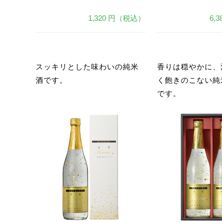
1,320 円（税込）
6,
あ
あ
スッキリとした味わいの純米
香りは穏やかに、
酒です。
く飽きのこない純
です。