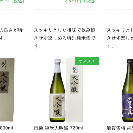
925 円（税込）
3,630 円（税込）
あ
あ
の良さが特
スッキリとした後味で飲み飽
スッキリと
す。
きせず楽しめる特別純米酒で
きせず楽し
す。
す。
オススメ
00ml
日榮 純米大吟醸 720ml
加賀雪梅 純米