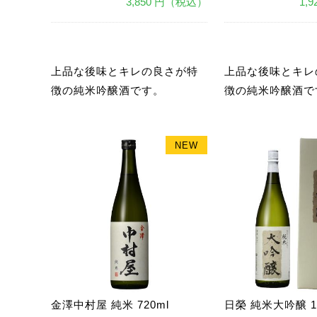
3,850 円（税込）
1,
あ
あ
上品な後味とキレの良さが特
上品な後味とキレ
徴の純米吟醸酒です。
徴の純米吟醸酒で
NEW
金澤中村屋 純米 720ml
日榮 純米大吟醸 18