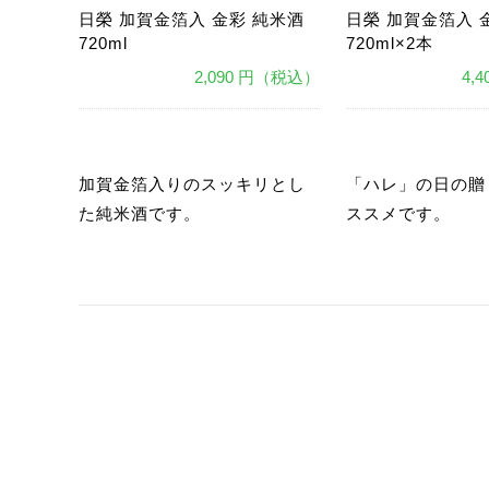
日榮 加賀金箔入 金彩 純米酒
日榮 加賀金箔入 
720ml
720ml×2本
2,090 円（税込）
4,
あ
あ
加賀金箔入りのスッキリとし
「ハレ」の日の贈
た純米酒です。
ススメです。