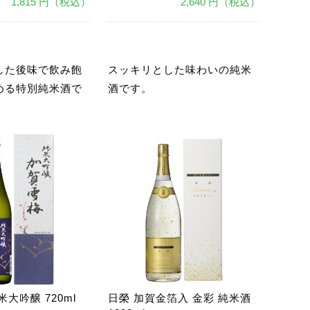
1,815 円（税込）
2,640 円（税込）
あ
した後味で飲み飽
スッキリとした味わいの純米
める特別純米酒で
酒です。
大吟醸 720ml
日榮 加賀金箔入 金彩 純米酒