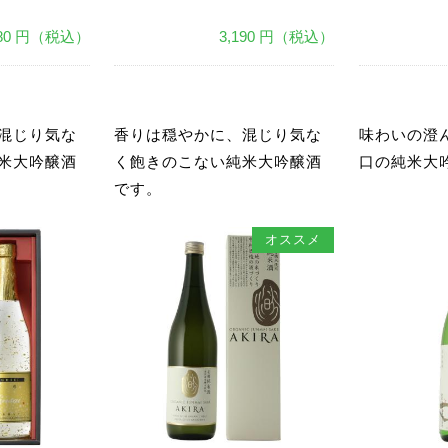
380 円（税込）
3,190 円（税込）
あ
あ
混じり気な
香りは穏やかに、混じり気な
味わいの澄
米大吟醸酒
く飽きのこない純米大吟醸酒
口の純米大
です。
オススメ