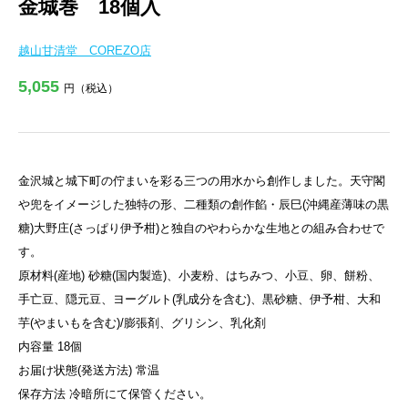
金城巻 18個入
越山甘清堂 COREZO店
5,055
円（税込）
金沢城と城下町の佇まいを彩る三つの用水から創作しました。天守閣
や兜をイメージした独特の形、二種類の創作餡・辰巳(沖縄産薄味の黒
糖)大野庄(さっぱり伊予柑)と独自のやわらかな生地との組み合わせで
す。
原材料(産地) 砂糖(国内製造)、小麦粉、はちみつ、小豆、卵、餅粉、
手亡豆、隠元豆、ヨーグルト(乳成分を含む)、黒砂糖、伊予柑、大和
芋(やまいもを含む)/膨張剤、グリシン、乳化剤
内容量 18個
お届け状態(発送方法) 常温
保存方法 冷暗所にて保管ください。