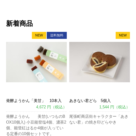
新着商品
NEW
送料無料
NEW
発酵ようかん「美甘」 10本入
あきない君どら 5個入
4,672 円（税込）
1,544 円（税込）
発酵ようかん 美甘(いつものB
尾張町商店街キャラクター「あき
OX10個入) 小豆能登塩4個、濃茶2
ない君」の焼き印どらやき
個、能登紅はるか4個が入ってい
る定番の10個セットです。