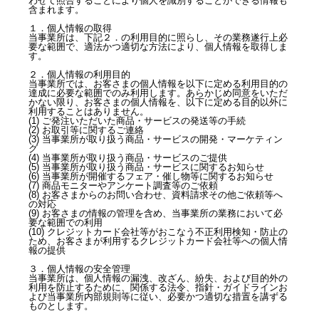
わせて照合することにより個人を識別することができる情報も
含まれます。
１．個人情報の取得
当事業所は、下記２．の利用目的に照らし、その業務遂行上必
要な範囲で、適法かつ適切な方法により、個人情報を取得しま
す。
２．個人情報の利用目的
当事業所では、お客さまの個人情報を以下に定める利用目的の
達成に必要な範囲でのみ利用します。あらかじめ同意をいただ
かない限り、お客さまの個人情報を、以下に定める目的以外に
利用することはありません。
(1) ご発注いただいた商品・サービスの発送等の手続
(2) お取引等に関するご連絡
(3) 当事業所が取り扱う商品・サービスの開発・マーケティン
グ
(4) 当事業所が取り扱う商品・サービスのご提供
(5) 当事業所が取り扱う商品・サービスに関するお知らせ
(6) 当事業所が開催するフェア・催し物等に関するお知らせ
(7) 商品モニターやアンケート調査等のご依頼
(8) お客さまからのお問い合わせ、資料請求その他ご依頼等へ
の対応
(9) お客さまの情報の管理を含め、当事業所の業務において必
要な範囲での利用
(10) クレジットカード会社等がおこなう不正利用検知・防止の
ため、お客さまが利用するクレジットカード会社等への個人情
報の提供
３．個人情報の安全管理
当事業所は、個人情報の漏洩、改ざん、紛失、および目的外の
利用を防止するために、関係する法令、指針・ガイドラインお
よび当事業所内部規則等に従い、必要かつ適切な措置を講ずる
ものとします。