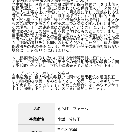
５.保有顧客データの開示等の手続きについて
当事業所は、お客さまご自身に関する保有顧客データ（①個人
情報保護法１６条４項に規定されている保有個人データおよび
②法人のお客さまの情報について同規定に準じて定義される保
有法人データをいいます。以下同様です。）の利用目的の通
知・開示訂正・利用停止等のご依頼があった場合は、ご本人か
らのご請求であることを確認の上で遅滞なく開示を行います。
その場合、下記の連絡先にご連絡いただくことにより、当事業
所は速やかにこのお申し出を受け付けるものとします。また、
当事業所が個人情報を第三者に提供している場合において、第
三者への提供停止、第三者提供記録の開示をご希望される場合
も、下記の連絡先にお問い合わせください。ただし、個人情報
保護法その他の法令により、当事業所が開示の義務を負わない
場合は、この限りではありません。
６．顧客情報の取り扱いに関する苦情等受付の窓口について
ご意見、ご質問、苦情のお申出その他利用者情報の取扱いに関
するお問い合わせは、下記の連絡先までお願いいたします。
７．プライバシーポリシーの変更
当事業所は、個人情報の取扱いに関する運用状況を適宜見直
し、継続的な改善に努めるものとし、必要に応じて本ポリシー
を変更することがあります。変更した場合には、本ウェブサイ
ト上に掲載することによりお客さまに通知いたします。
店名
きらぼしファーム
事業所名
小坂 佐枝子
〒923-0344