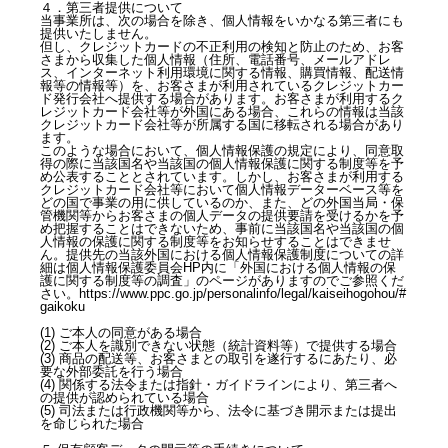
４．第三者提供について
当事業所は、次の場合を除き、個人情報をいかなる第三者にも
提供いたしません。
但し、クレジットカードの不正利用の検知と防止のため、お客
さまから収集した個人情報（住所、電話番号、メールアドレ
ス、インターネット利用環境に関する情報、購買情報、配送情
報等の情報等）を、お客さまが利用されているクレジットカー
ド発行会社へ提供する場合があります。お客さまが利用するク
レジットカード会社等が外国にある場合、これらの情報は当該
クレジットカード会社等が所属する国に移転される場合があり
ます。
このような場合において、個人情報保護の規定により、同意取
得の際に当該国名や当該国の個人情報保護に関する制度等を予
め公表することとされています。しかし、お客さまが利用する
クレジットカード会社等において個人情報データーベース等を
どの国で事業の用に供しているのか、また、どの外国当局・保
管機関等からお客さまの個人データの提供要請を受けるかを予
め把握することはできないため、事前に当該国名や当該国の個
人情報の保護に関する制度等をお知らせすることはできませ
ん。提供先の当該外国における個人情報保護制度についての詳
細は個人情報保護委員会HP内に「外国における個人情報の保
護に関する制度等の調査」のページがありますのでご参照くだ
さい。https://www.ppc.go.jp/personalinfo/legal/kaiseihogohou/#
gaikoku
(1) ご本人の同意がある場合
(2) ご本人を識別できない状態（統計資料等）で提供する場合
(3) 商品の配送等、お客さまとの取引を遂行するにあたり、必
要な外部委託を行う場合
(4) 関係する法令または指針・ガイドラインにより、第三者へ
の提供が認められている場合
(5) 司法または行政機関等から、法令に基づき開示または提出
を命じられた場合