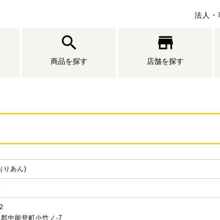
法人・
商品を探す
店舗を探す
おりあん)
子
2
郡中能登町小竹ノ-7