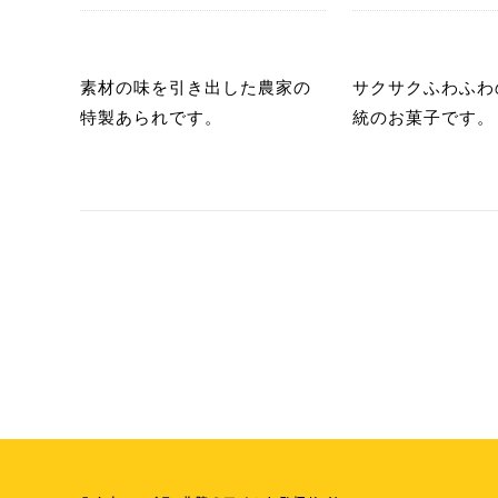
あ
あ
素材の味を引き出した農家の
サクサクふわふわ
特製あられです。
統のお菓子です。