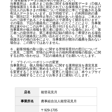
５.保有顧客データの開示等の手続きについて
当事業所は、お客さまご自身に関する保有顧客データ（①個人
情報保護法１６条４項に規定されている保有個人データおよび
②法人のお客さまの情報について同規定に準じて定義される保
有法人データをいいます。以下同様です。）の利用目的の通
知・開示訂正・利用停止等のご依頼があった場合は、ご本人か
らのご請求であることを確認の上で遅滞なく開示を行います。
その場合、下記の連絡先にご連絡いただくことにより、当事業
所は速やかにこのお申し出を受け付けるものとします。また、
当事業所が個人情報を第三者に提供している場合において、第
三者への提供停止、第三者提供記録の開示をご希望される場合
も、下記の連絡先にお問い合わせください。ただし、個人情報
保護法その他の法令により、当事業所が開示の義務を負わない
場合は、この限りではありません。
６．顧客情報の取り扱いに関する苦情等受付の窓口について
ご意見、ご質問、苦情のお申出その他利用者情報の取扱いに関
するお問い合わせは、下記の連絡先までお願いいたします。
７．プライバシーポリシーの変更
当事業所は、個人情報の取扱いに関する運用状況を適宜見直
し、継続的な改善に努めるものとし、必要に応じて本ポリシー
を変更することがあります。変更した場合には、本ウェブサイ
ト上に掲載することによりお客さまに通知いたします。
店名
能登花見月
事業所名
農事組合法人能登花見月
〒929-1705