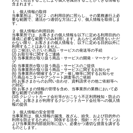
わせて照合することにより個人を識別することができる情報も
含まれます。
１．個人情報の取得
当事業所は、下記２．の利用目的に照らし、その業務遂行上必
要な範囲で、適法かつ適切な方法により、個人情報を取得しま
す。
２．個人情報の利用目的
当事業所では、お客さまの個人情報を以下に定める利用目的の
達成に必要な範囲でのみ利用します。あらかじめ同意をいただ
かない限り、お客さまの個人情報を、以下に定める目的以外に
利用することはありません。
(1) ご発注いただいた商品・サービスの発送等の手続
(2) お取引等に関するご連絡
(3) 当事業所が取り扱う商品・サービスの開発・マーケティン
グ
(4) 当事業所が取り扱う商品・サービスのご提供
(5) 当事業所が取り扱う商品・サービスに関するお知らせ
(6) 当事業所が開催するフェア・催し物等に関するお知らせ
(7) 商品モニターやアンケート調査等のご依頼
(8) お客さまからのお問い合わせ、資料請求その他ご依頼等へ
の対応
(9) お客さまの情報の管理を含め、当事業所の業務において必
要な範囲での利用
(10) クレジットカード会社等がおこなう不正利用検知・防止の
ため、お客さまが利用するクレジットカード会社等への個人情
報の提供
３．個人情報の安全管理
当事業所は、個人情報の漏洩、改ざん、紛失、および目的外の
利用を防止するために、関係する法令、指針・ガイドラインお
よび当事業所内部規則等に従い、必要かつ適切な措置を講ずる
ものとします。