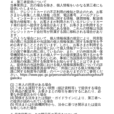
４．第三者提供について
当事業所は、次の場合を除き、個人情報をいかなる第三者にも
提供いたしません。
但し、クレジットカードの不正利用の検知と防止のため、お客
さまから収集した個人情報（住所、電話番号、メールアドレ
ス、インターネット利用環境に関する情報、購買情報、配送情
報等の情報等）を、お客さまが利用されているクレジットカー
ド発行会社へ提供する場合があります。お客さまが利用するク
レジットカード会社等が外国にある場合、これらの情報は当該
クレジットカード会社等が所属する国に移転される場合があり
ます。
このような場合において、個人情報保護の規定により、同意取
得の際に当該国名や当該国の個人情報保護に関する制度等を予
め公表することとされています。しかし、お客さまが利用する
クレジットカード会社等において個人情報データーベース等を
どの国で事業の用に供しているのか、また、どの外国当局・保
管機関等からお客さまの個人データの提供要請を受けるかを予
め把握することはできないため、事前に当該国名や当該国の個
人情報の保護に関する制度等をお知らせすることはできませ
ん。提供先の当該外国における個人情報保護制度についての詳
細は個人情報保護委員会HP内に「外国における個人情報の保
護に関する制度等の調査」のページがありますのでご参照くだ
さい。https://www.ppc.go.jp/personalinfo/legal/kaiseihogohou/#
gaikoku
(1) ご本人の同意がある場合
(2) ご本人を識別できない状態（統計資料等）で提供する場合
(3) 商品の配送等、お客さまとの取引を遂行するにあたり、必
要な外部委託を行う場合
(4) 関係する法令または指針・ガイドラインにより、第三者へ
の提供が認められている場合
(5) 司法または行政機関等から、法令に基づき開示または提出
を命じられた場合