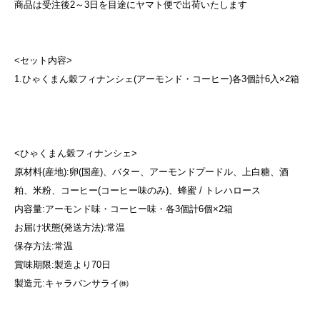
商品は受注後2～3日を目途にヤマト便で出荷いたします
<セット内容>
1.ひゃくまん穀フィナンシェ(アーモンド・コーヒー)各3個計6入×2箱
<ひゃくまん穀フィナンシェ>
原材料(産地):卵(国産)、バター、アーモンドプードル、上白糖、酒
粕、米粉、コーヒー(コーヒー味のみ)、蜂蜜 / トレハロース
内容量:アーモンド味・コーヒー味・各3個計6個×2箱
お届け状態(発送方法):常温
保存方法:常温
賞味期限:製造より70日
製造元:キャラバンサライ㈱