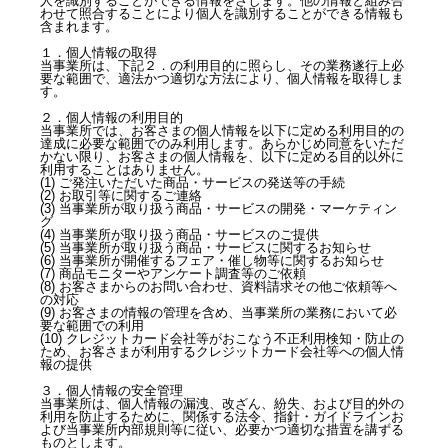
人を識別することができる情報をさします。他の情報と組み合
わせて照合することにより個人を識別することができる情報も
含まれます。
１．個人情報の取得
当事業所は、下記２．の利用目的に照らし、その業務遂行上必
要な範囲で、適法かつ適切な方法により、個人情報を取得しま
す。
２．個人情報の利用目的
当事業所では、お客さまの個人情報を以下に定める利用目的の
達成に必要な範囲でのみ利用します。あらかじめ同意をいただ
かない限り、お客さまの個人情報を、以下に定める目的以外に
利用することはありません。
(1) ご発注いただいた商品・サービスの発送等の手続
(2) お取引等に関するご連絡
(3) 当事業所が取り扱う商品・サービスの開発・マーケティン
グ
(4) 当事業所が取り扱う商品・サービスのご提供
(5) 当事業所が取り扱う商品・サービスに関するお知らせ
(6) 当事業所が開催するフェア・催し物等に関するお知らせ
(7) 商品モニターやアンケート調査等のご依頼
(8) お客さまからのお問い合わせ、資料請求その他ご依頼等へ
の対応
(9) お客さまの情報の管理を含め、当事業所の業務において必
要な範囲での利用
(10) クレジットカード会社等がおこなう不正利用検知・防止の
ため、お客さまが利用するクレジットカード会社等への個人情
報の提供
３．個人情報の安全管理
当事業所は、個人情報の漏洩、改ざん、紛失、および目的外の
利用を防止するために、関係する法令、指針・ガイドラインお
よび当事業所内部規則等に従い、必要かつ適切な措置を講ずる
ものとします。