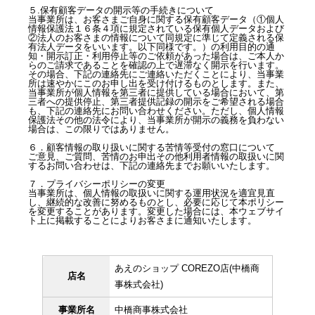
５.保有顧客データの開示等の手続きについて
当事業所は、お客さまご自身に関する保有顧客データ（①個人
情報保護法１６条４項に規定されている保有個人データおよび
②法人のお客さまの情報について同規定に準じて定義される保
有法人データをいいます。以下同様です。）の利用目的の通
知・開示訂正・利用停止等のご依頼があった場合は、ご本人か
らのご請求であることを確認の上で遅滞なく開示を行います。
その場合、下記の連絡先にご連絡いただくことにより、当事業
所は速やかにこのお申し出を受け付けるものとします。また、
当事業所が個人情報を第三者に提供している場合において、第
三者への提供停止、第三者提供記録の開示をご希望される場合
も、下記の連絡先にお問い合わせください。ただし、個人情報
保護法その他の法令により、当事業所が開示の義務を負わない
場合は、この限りではありません。
６．顧客情報の取り扱いに関する苦情等受付の窓口について
ご意見、ご質問、苦情のお申出その他利用者情報の取扱いに関
するお問い合わせは、下記の連絡先までお願いいたします。
７．プライバシーポリシーの変更
当事業所は、個人情報の取扱いに関する運用状況を適宜見直
し、継続的な改善に努めるものとし、必要に応じて本ポリシー
を変更することがあります。変更した場合には、本ウェブサイ
ト上に掲載することによりお客さまに通知いたします。
あえのショップ COREZO店(中橋商
店名
事株式会社)
事業所名
中橋商事株式会社