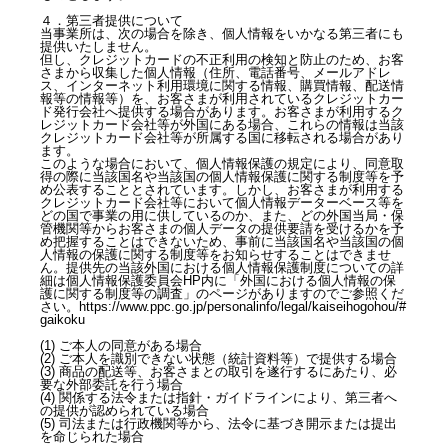
４．第三者提供について
当事業所は、次の場合を除き、個人情報をいかなる第三者にも
提供いたしません。
但し、クレジットカードの不正利用の検知と防止のため、お客
さまから収集した個人情報（住所、電話番号、メールアドレ
ス、インターネット利用環境に関する情報、購買情報、配送情
報等の情報等）を、お客さまが利用されているクレジットカー
ド発行会社へ提供する場合があります。お客さまが利用するク
レジットカード会社等が外国にある場合、これらの情報は当該
クレジットカード会社等が所属する国に移転される場合があり
ます。
このような場合において、個人情報保護の規定により、同意取
得の際に当該国名や当該国の個人情報保護に関する制度等を予
め公表することとされています。しかし、お客さまが利用する
クレジットカード会社等において個人情報データーベース等を
どの国で事業の用に供しているのか、また、どの外国当局・保
管機関等からお客さまの個人データの提供要請を受けるかを予
め把握することはできないため、事前に当該国名や当該国の個
人情報の保護に関する制度等をお知らせすることはできませ
ん。提供先の当該外国における個人情報保護制度についての詳
細は個人情報保護委員会HP内に「外国における個人情報の保
護に関する制度等の調査」のページがありますのでご参照くだ
さい。https://www.ppc.go.jp/personalinfo/legal/kaiseihogohou/#
gaikoku
(1) ご本人の同意がある場合
(2) ご本人を識別できない状態（統計資料等）で提供する場合
(3) 商品の配送等、お客さまとの取引を遂行するにあたり、必
要な外部委託を行う場合
(4) 関係する法令または指針・ガイドラインにより、第三者へ
の提供が認められている場合
(5) 司法または行政機関等から、法令に基づき開示または提出
を命じられた場合