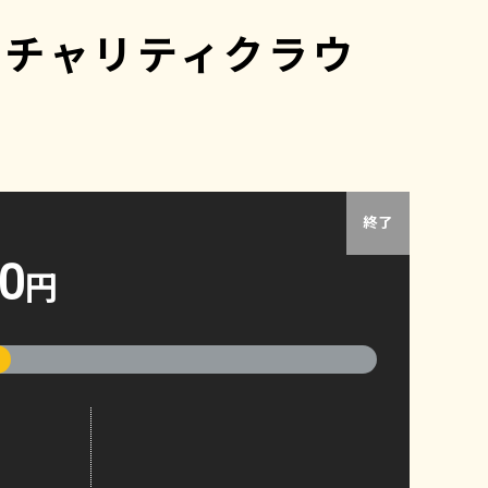
震」チャリティクラウ
終了
00
円