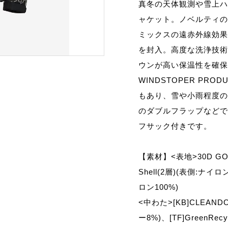
真冬の天体観測や雪上ハ
ャケット。ノベルティの
ミックスの遠赤外線効果
を封入。高度な洗浄技術
ウンが高い保温性を確保し
WINDSTOPER PR
もあり、雪や小雨程度の
のダブルフラップなどで
フサック付きです。
【素材】<表地>30D GORE-
Shell(2層)(表側:ナイロン
ロン100%)
<中わた>[KB]CLEA
ー8%)、[TF]GreenR