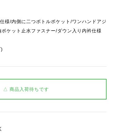
仕様/内側に二つボトルポケット/ワンハンドアジ
胸ポケット止水ファスナー/ダウン入り内衿仕様
)
△ 商品入荷待ちです
く