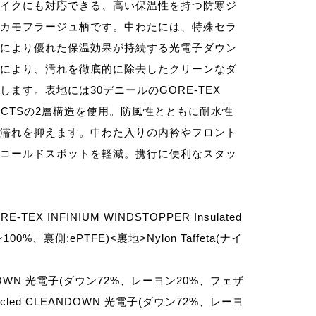
イクにも対応できる、高い保温性を持つ防寒ジ
カモフラージュ柄です。中わたには、特殊セラ
により優れた保温効果が持続する光電子ダウン
により、汚れを徹底的に除去したクリーンなダ
ます。表地には30デニールのGORE-TEX
ODUCTSの2層構造を使用。防風性とともに耐水性
濡れを抑えます。中わた入りの内衿やフロント
コールドスポットを軽減。携行に便利なスタッ
TEX INFINIUM WINDSTOPPER Insulated
100%、裏側:ePTFE)<裏地>Nylon Taffeta(ナイ
NDOWN 光電子(ダウン72%、レーヨン20%、フェザ
ecycled CLEANDOWN 光電子(ダウン72%、レーヨ