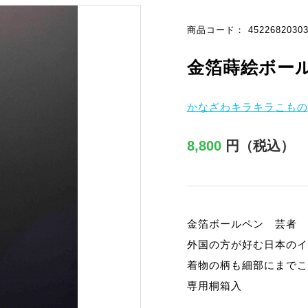
商品コード： 45226820303
金箔蒔絵ボール
かなざわキラキラこもの
8,800
円（税込）
金箔ボールペン 芸者
外国の方が好む日本のイ
着物の柄も細部にまでこ
専用桐箱入