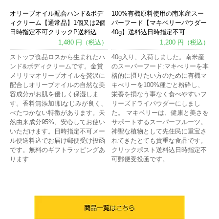
オリーブオイル配合ハンド&ボデ
100%有機原料使用の南米産スー
ィクリーム【通常品】1個又は2個
パーフード【マキベリーパウダー
日時指定不可クリックP送料込
40g】送料込日時指定不可
1,480 円（税込）
1,200 円（税込）
ストップ食品ロスから生まれたハ
40g入り、入荷しました。南米産
ンド&ボディクリームです。金賞
のスーパーフード:マキべリーを本
メリリマオリーブオイルを贅沢に
格的に摂りたい方のために有機マ
配合しオリーブオイルの自然な美
キべリーを100%種ごと粉砕し、
容成分がお肌を優しく保湿しま
栄養を損なう事なく食べやすいフ
す。香料無添加!肌なじみが良く、
リーズドライパウダーにしまし
べたつかない特徴があります。天
た。 マキベリーは、健康と美さを
然由来成分95%、安心してお使い
サポートするスーパーフルーツ。
いただけます。日時指定不可メー
神聖な植物として先住民に重宝さ
ル便送料込でお届け郵便受け投函
れてきたとても貴重な食品です。
です。無料のギフトラッピングあ
クリックポスト送料込日時指定不
ります
可郵便受投函です。