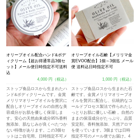
オリーブオイル配合ハンド&ボデ
オリーブオイル石鹸【メリリマ金
ィクリーム【超お得通常品3個セ
賞EVOO配合】1個～3個迄 メール
ット】メール便日時指定不可送料
便 送料込日時指定不可
込
4,000 円（税込）
1,000 円（税込）
ストップ食品ロスから生まれたハ
ストップ食品ロスから生まれた石
ンド&ボディクリームです。金賞
鹸です。金賞メリリマオリーブオ
メリリマオリーブオイルを贅沢に
イルを贅沢に配合し、伝統的なコ
配合しオリーブオイルの自然な美
ールドプロセス製法で作られたし
容成分がお肌を優しく保湿しま
っとりお肌に優しい石鹸 。自然の
す。安心の天然由来成分95%香料
ままの保湿成分がたっぷり。品質
無添加、肌なじみが良くべたつか
安定剤、香料無添加、天然アロマ
ない特徴があります。この3個セ
を使っています。3個までは日時
ットはご自宅用。日時指定不可メ
指定不可のメール便でお届け。4