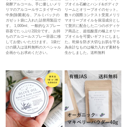
発酵アルコール。手に優しいメリ
ブオイル石鹸とハンド&ボディク
リマのアルコールサニタイザーの
リームとオリーブオイのセット。
中身(除菌液)を、アルミパックの
数々の国際コンテスト受賞メリリ
ガゼット袋に入れた詰替用製品で
マオリーブオイルを保湿成分とし
す。 1,000ml、一般的なスプレー
て贅沢に配合した二つのボディケ
容器でたっぷり2回分です。 お持
ア商品と、超低酸度の極上オリー
ちのアルコールスプレー容器に移
ブオイルを可愛いギフトにしまし
してお使いいただけます。 1袋だ
た。乾燥を防ぎ大切なお肌を守る
けの購入は送料無料のスペシャル
為余計なものは極力入れず素材を
企画からお求めください。
生かしました。送料無料