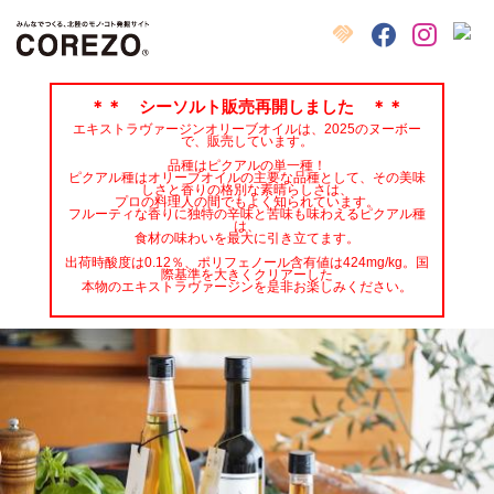
X
クラウドファンディング
Facebook
Instagram
＊＊ シーソルト販売再開しました ＊＊
エキストラヴァージンオリーブオイルは、2025のヌーボー
で、販売しています。
品種はピクアルの単一種！
ピクアル種はオリーブオイルの主要な品種として、その美味
しさと香りの格別な素晴らしさは、
プロの料理人の間でもよく知られています。
フルーティな香りに独特の辛味と苦味も味わえるピクアル種
は、
食材の味わいを最大に引き立てます。
出荷時酸度は0.12％、ポリフェノール含有値は424mg/kg。国
際基準を大きくクリアーした
本物のエキストラヴァージンを是非お楽しみください。