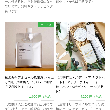
ール便送料込、超お得価格になっ
個セットからは宅急便です
ています。無料ギフトラッピング
あります
オススメ
柿渋配合アルコール除菌液 たっぷ
【ご贈答に・ボディケア ギフトセ
り2回分詰替袋入 1,000ml *通常
ット】EVオリーブオイル、石
品 2袋以上はこちら
鹸、ハンド&ボディクリーム(送料
込)
1,600 円（税込）
4,200 円（税込）
【複数購入はこの通常品がお得で
【金賞オリーブオイルで作った究
す】柿渋・クエン酸配合、植物性
極のボディケア・ギフト】 オリー