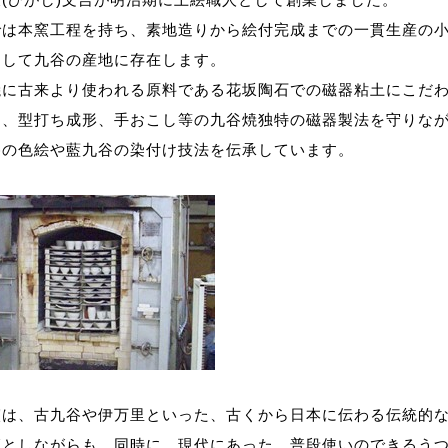
では本窯工程を持ち、素地造りから絵付完成までの一貫生産の
として九谷の産地に存在します。
焼に古来より使われる原料である花坂陶石での磁器粘土にこだ
ろ、型打ち成形、手おこし等の九谷焼独特の磁器製法を守りな
谷の色絵や藍九谷の染付け技法を伝承しています。
窯は、古九谷や伊万里といった、古くから日本に伝わる伝統的
範としながらも、同時に、現代にあった、普段使いのできるう