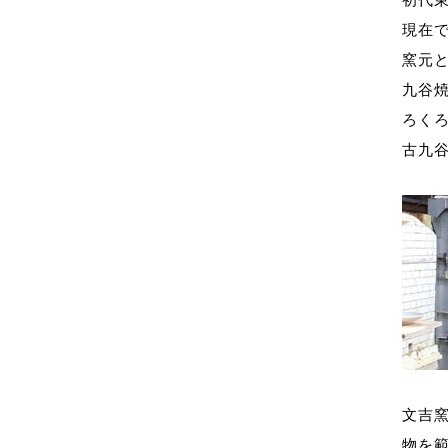
現在
窯元
九谷
ろく
古九
文吉
物を