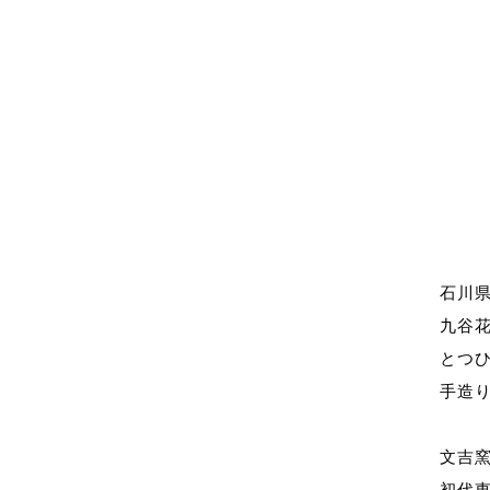
石川
九谷
とつ
手造
文吉
初代東