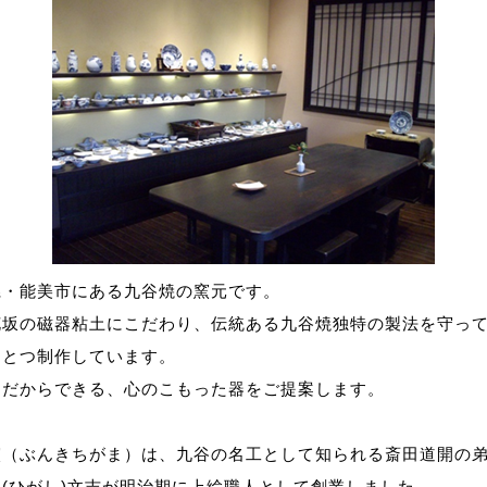
県・能美市にある九谷焼の窯元です。
花坂の磁器粘土にこだわり、伝統ある九谷焼独特の製法を守っ
ひとつ制作しています。
りだからできる、心のこもった器をご提案します。
窯（ぶんきちがま）は、九谷の名工として知られる斎田道開の
(ひがし)文吉が明治期に上絵職人として創業しました。