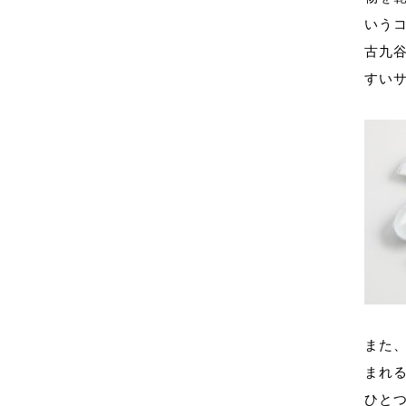
いう
古九
すい
また
まれ
ひと