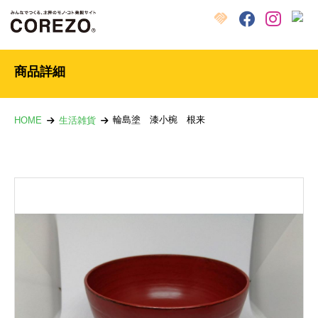
X
クラウドファンディング
Facebook
Instagram
商品詳細
輪島塗 漆小椀 根来
HOME
生活雑貨