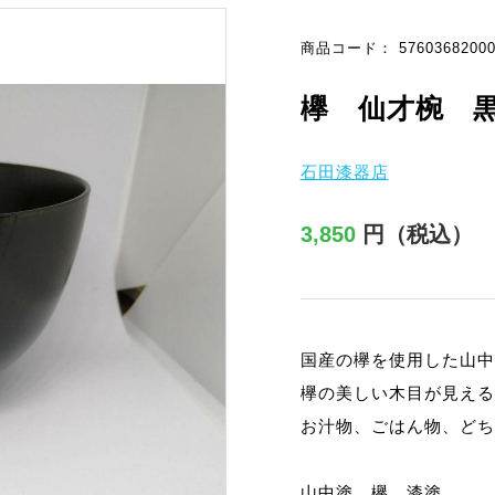
商品コード： 57603682000
欅 仙才椀 
石田漆器店
3,850
円（税込）
国産の欅を使用した山中
欅の美しい木目が見える
お汁物、ごはん物、どち
山中塗 欅 漆塗