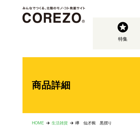
特集
商品詳細
HOME
生活雑貨
欅 仙才椀 黒摺り