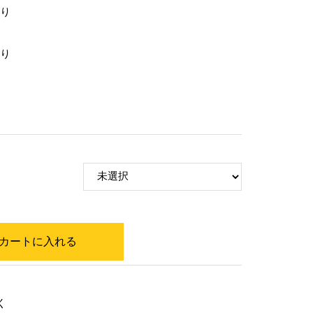
り
り
カートに入れる
く