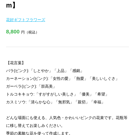
m】
花好ギフトフラワーズ
8,800
円（税込）
【花言葉】
バラ(ピンク):「しとやか」「上品」「感銘」
カーネーション(ピンク):「女性の愛」「熱愛」「美しいしぐさ」
ガーベラ(ピンク):「崇高美」
トルコキキョウ:「すがすがしい美しさ」「優美」「希望」
カスミソウ:「清らかな心」「無邪気」「親切」「幸福」
どんな場面にも使える、人気色・かわいいピンクの花束です。花瓶等
に移し替えてお楽しみください。
季節の素敵な花を使って作成します。