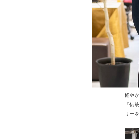
軽や
「伝
リー