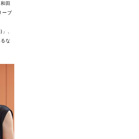
木和田
リーブ
n)」、
れるな