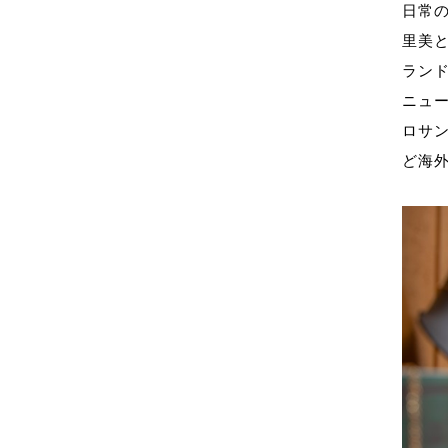
日常
里美
ラン
ニューヨ
ロサ
ど海