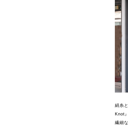
絹糸と
Knot
繊細