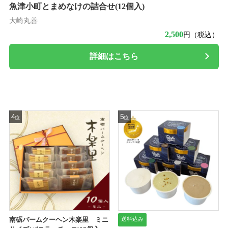
魚津小町とまめなけの詰合せ(12個入)
大崎丸善
2,500
円（税込）
詳細はこちら
4
5
位
位
送料込み
南砺バームクーヘン木楽里 ミニ