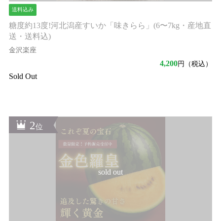
送料込み
糖度約13度!河北潟産すいか「味きらら」(6〜7kg・産地直
送・送料込)
金沢楽座
4,200
円（税込）
Sold Out
sold out