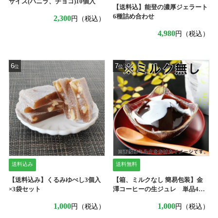
サイズ(バニラ、チョコ)10個入
【送料込】能登の濃厚ジェラート
6種詰め合わせ
2,300
円（税込）
4,980
円（税込）
6
7
位
位
送料込み
送料無料
【送料込み】くるみゆべし3個入
【箱、ミルクなし 簡易包装】金
×3袋セット
澤コーヒーの生ジュレ 単品4
個 ★ポイント消化にどうぞ★
1,000
1,000
円（税込）
円（税込）