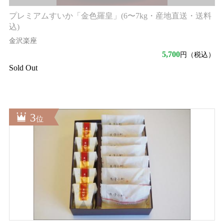
プレミアムすいか「金色羅皇」(6〜7kg・産地直送・送料
込)
金沢楽座
5,700
円（税込）
Sold Out