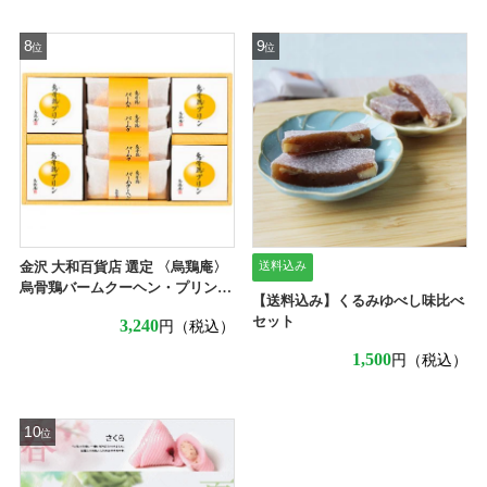
8
9
位
位
送料込み
金沢 大和百貨店 選定 〈烏鶏庵〉
烏骨鶏バームクーヘン・プリン詰
【送料込み】くるみゆべし味比べ
合せ
セット
3,240
円（税込）
1,500
円（税込）
10
位