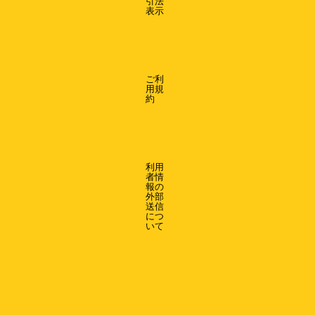
引法
表示
ご利
用規
約
利用
者情
報の
外部
送信
につ
いて