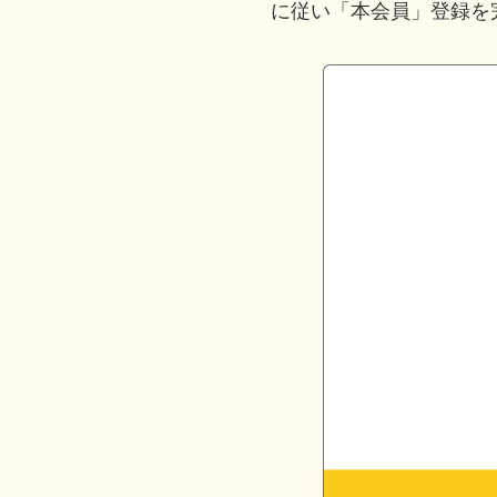
に従い「本会員」登録を