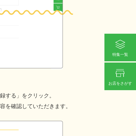
stacks
特集一覧
store
お店をさがす
録する」をクリック。
容を確認していただきます。