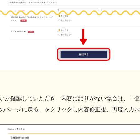
いか確認していただき、内容に誤りがない場合は、「登
のページに戻る」をクリックし内容修正後、再度入力内