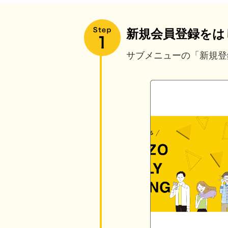
新規会員登録をは
サブメニューの「新規登