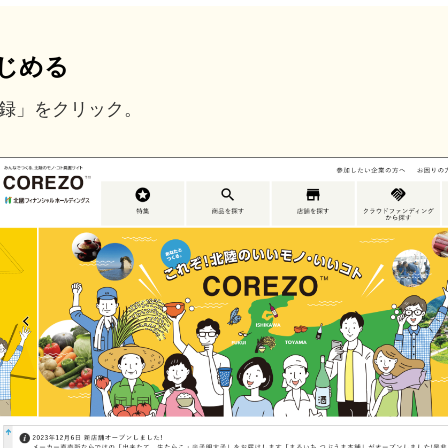
じめる
録」をクリック。