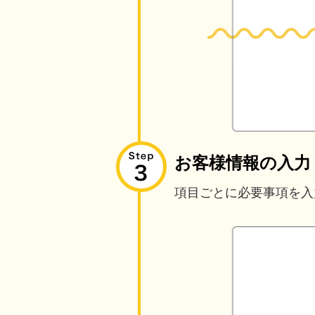
お客様情報の入力
項目ごとに必要事項を入