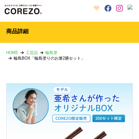
X
クラウドファンディング
Facebook
Instagram
商品詳細
HOME
工芸品
輪島塗
輪島BOX「輪島塗りのお箸2膳セット」