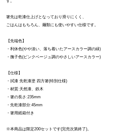
す。
箸先は乾漆仕上げとなっており滑りにくく、
ごはんはもちろん、麺類にも使いやすい仕様です。
【先端色】
・利休色(やや淡い、落ち着いたアースカラー調の緑)
・撫子色(ピンクベージュ調のやさしいアースカラー)
【仕様】
・拭漆 先乾漆塗 四方箸(特別仕様)
・材質:天然漆、鉄木
・箸の長さ:235mm
・先乾漆部分:45mm
・箸用紙箱付き
※本商品は限定200セットです(完売次第終了)。