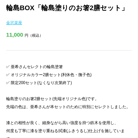
輪島BOX「輪島塗りのお箸2膳セット」
金沢楽座
11,000
円（税込）
✅ 亜希さんセレクトの輪島塗箸
✅ オリジナルカラー2膳セット(利休色・撫子色)
✅ 限定200セット(なくなり次第終了)
輪島塗りのお箸2膳セット(先端オリジナル色)です。
先端の色は、亜希さんが本セットのために特別にセレクトしました。
漆との相性が良く、細身ながら高い強度を持つ鉄木を使用し、
何度も丁寧に漆を塗り重ねる拭漆(ふきうるし)仕上げを施していま