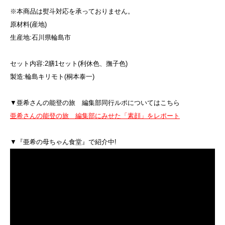
※本商品は熨斗対応を承っておりません。
原材料(産地)
生産地:石川県輪島市
セット内容:2膳1セット(利休色、撫子色)
製造:輪島キリモト(桐本泰一)
▼亜希さんの能登の旅 編集部同行ルポについてはこちら
亜希さんの能登の旅 編集部にみせた「素顔」をレポート
▼『亜希の母ちゃん食堂』で紹介中!