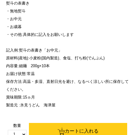
熨斗の表書き
・無地熨斗
・お中元
・お歳暮
・その他:具体的に記入をお願いします
記入例:熨斗の表書き「お中元」
原材料(産地):小麦粉(国内製造)、食塩、打ち粉(でんぷん)
内容量:細麺 200g×10本
お届け状態:常温
保存方法:高温・多湿、直射日光を避け、なるべく涼しい所に保存して
ください。
賞味期限:15ヵ月
製造元 :氷見うどん 海津屋
数量
カートに入れる