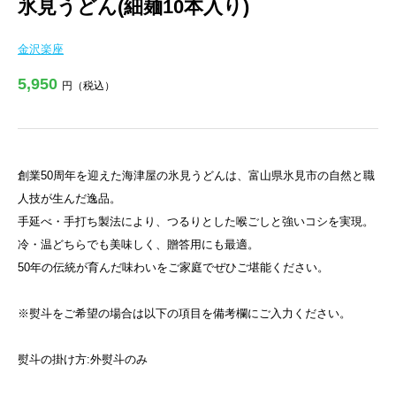
氷見うどん(細麺10本入り)
金沢楽座
5,950
円（税込）
創業50周年を迎えた海津屋の氷見うどんは、富山県氷見市の自然と職
人技が生んだ逸品。
手延べ・手打ち製法により、つるりとした喉ごしと強いコシを実現。
冷・温どちらでも美味しく、贈答用にも最適。
50年の伝統が育んだ味わいをご家庭でぜひご堪能ください。
※熨斗をご希望の場合は以下の項目を備考欄にご入力ください。
熨斗の掛け方:外熨斗のみ