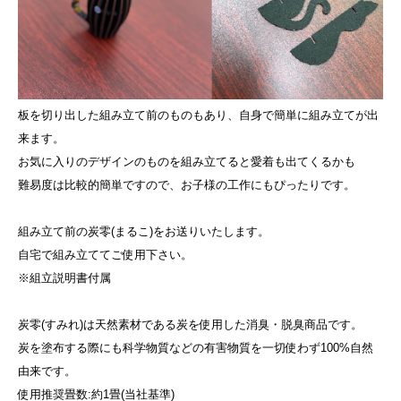
板を切り出した組み立て前のものもあり、自身で簡単に組み立てが出
来ます。
お気に入りのデザインのものを組み立てると愛着も出てくるかも
難易度は比較的簡単ですので、お子様の工作にもぴったりです。
組み立て前の炭零(まるこ)をお送りいたします。
自宅で組み立ててご使用下さい。
※組立説明書付属
炭零(すみれ)は天然素材である炭を使用した消臭・脱臭商品です。
炭を塗布する際にも科学物質などの有害物質を一切使わず100%自然
由来です。
使用推奨畳数:約1畳(当社基準)