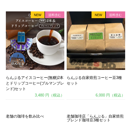
NEW
送料含む
NEW
送料含む
らんぶるアイスコーヒー(無糖)2本
らんぶる自家焙煎コーヒー豆3種
とドリップコーヒー(ブルマンブレ
セット
ンド)セット
3,480 円（税込）
6,000 円（税込）
あ
あ
老舗の珈琲を飲み比べ
老舗珈琲店「らんぶる」自家焙煎
ブレンド珈琲豆3種セット