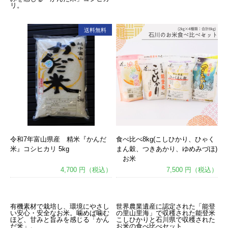
リ。
送料無料
令和7年富山県産 精米『かんだ
食べ比べ8kg(こしひかり、ひゃく
米』コシヒカリ 5kg
まん穀、つきあかり、ゆめみづほ)
お米
4,700 円（税込）
7,500 円（税込）
あ
あ
有機素材で栽培し、環境にやさし
世界農業遺産に認定された「能登
い安心・安全なお米。噛めば噛む
の里山里海」で収穫された能登米
ほど、甘みと旨みを感じる「かん
こしひかりと石川県で収穫された
だ米」。
お米の食べ比べセット