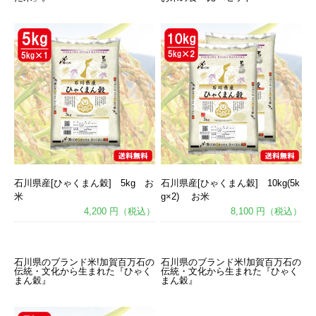
石川県産[ひゃくまん穀] 5kg お
石川県産[ひゃくまん穀] 10kg(5k
米
g×2) お米
4,200 円（税込）
8,100 円（税込）
あ
あ
石川県のブランド米!加賀百万石の
石川県のブランド米!加賀百万石の
伝統・文化から生まれた『ひゃく
伝統・文化から生まれた『ひゃく
まん穀』
まん穀』