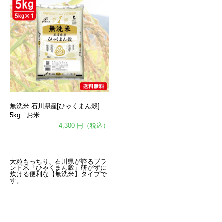
無洗米 石川県産[ひゃくまん穀]
5kg お米
4,300 円（税込）
あ
大粒もっちり、石川県が誇るブラ
ンド米「ひゃくまん穀」研がずに
炊ける便利な【無洗米】タイプで
す。