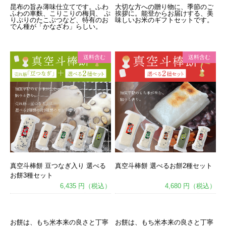
昆布の旨み薄味仕立てです。ふわ
大切な方への贈り物に、季節のご
ふわの車麩、こりこりの梅貝、 ぷ
挨拶に。能登からお届けする、美
りぷりのたこぶつなど、特有のお
味しいお米のギフトセットです。
でん種が「かなざわ」らしい。
送料含む
送料含む
真空斗棒餅 豆つなぎ入り 選べる
真空斗棒餅 選べるお餅2種セット
お餅3種セット
6,435 円（税込）
4,680 円（税込）
あ
あ
お餅は、もち米本来の良さと丁寧
お餅は、もち米本来の良さと丁寧