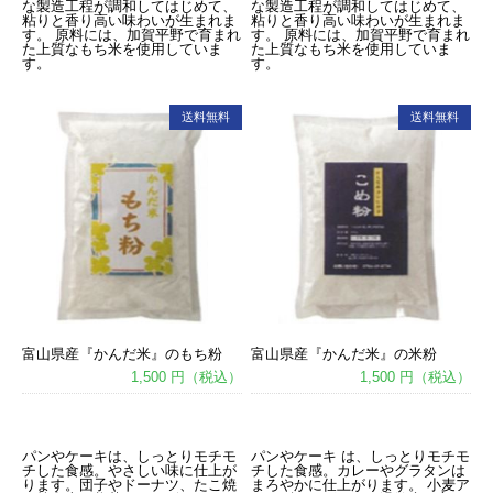
な製造工程が調和してはじめて、
な製造工程が調和してはじめて、
粘りと香り高い味わいが生まれま
粘りと香り高い味わいが生まれま
す。 原料には、加賀平野で育まれ
す。 原料には、加賀平野で育まれ
た上質なもち米を使用していま
た上質なもち米を使用していま
す。
す。
送料無料
送料無料
富山県産『かんだ米』のもち粉
富山県産『かんだ米』の米粉
1,500 円（税込）
1,500 円（税込）
あ
あ
パンやケーキは、しっとりモチモ
パンやケーキ は、しっとりモチモ
チした食感。やさしい味に仕上が
チした食感。カレーやグラタンは
ります。団子やドーナツ、たこ焼
まろやかに仕上がります。 小麦ア