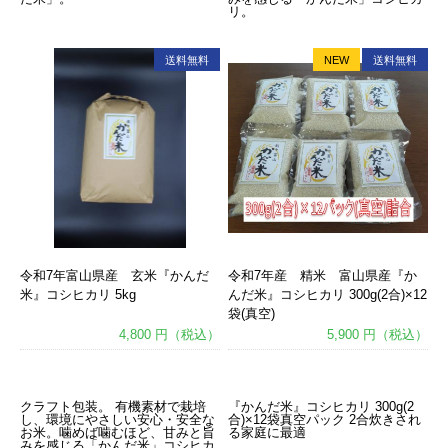
リ。
送料無料
NEW
送料無料
令和7年富山県産 玄米『かんだ
令和7年産 精米 富山県産『か
米』コシヒカリ 5kg
んだ米』コシヒカリ 300g(2合)×12
袋(真空)
4,800 円（税込）
5,900 円（税込）
あ
あ
クラフト包装。 有機素材で栽培
『かんだ米』コシヒカリ 300g(2
し、環境にやさしい安心・安全な
合)×12袋真空パック 2合炊きされ
お米。噛めば噛むほど、甘みと旨
る家庭に最適
みを感じる「かんだ米」コシヒカ