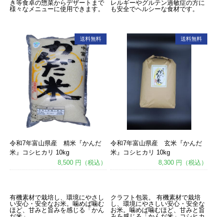
き等食卓の惣菜からデザートまで
レルギーやグルテン過敏症の方に
様々なメニューに使用できます。
も安全でヘルシーな食材です。
送料無料
送料無料
令和7年富山県産 精米『かんだ
令和7年富山県産 玄米『かんだ
米』コシヒカリ 10kg
米』コシヒカリ 10kg
8,500 円（税込）
8,300 円（税込）
あ
あ
有機素材で栽培し、環境にやさし
クラフト包装。 有機素材で栽培
い安心・安全なお米。噛めば噛む
し、環境にやさしい安心・安全な
ほど、甘みと旨みを感じる「かん
お米。噛めば噛むほど、甘みと旨
だ米」。
みを感じる「かんだ米」コシヒカ