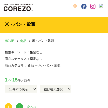
X
クラウドファンディング
Facebook
Instagram
米・パン・穀類
米・パン・穀類
HOME
食品
検索キーワード：
指定なし
商品ステータス：
指定なし
商品カテゴリ：
食品 ➝ 米・パン・穀類
1～15
件／29件
1
2
次へ »