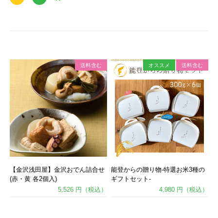
送料含む
オススメ
送料含む
【金沢浅田屋】金沢おでん詰合せ
能登からの贈り物-特選お米3種の
(赤・黄 各2個入)
ギフトセット-
5,526 円（税込）
4,980 円（税込）
あ
あ