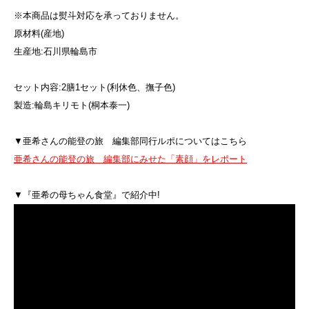
※本商品は熨斗対応を承っておりません。
原材料(産地)
生産地:石川県輪島市
セット内容:2膳1セット(利休色、撫子色)
製造:輪島キリモト(桐本泰一)
▼亜希さんの能登の旅 編集部同行ルポについてはこちら
亜希さんの能登の旅 編集部にみせた「素顔」をレポート
▼『亜希の母ちゃん食堂』で紹介中!