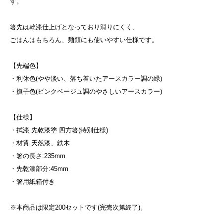
す。
箸先は乾漆仕上げとなっており滑りにくく、
ごはんはもちろん、麺類にも使いやすい仕様です。
【先端色】
・利休色(やや淡い、落ち着いたアースカラー調の緑)
・撫子色(ピンクベージュ調のやさしいアースカラー)
【仕様】
・拭漆 先乾漆塗 四方箸(特別仕様)
・材質:天然漆、鉄木
・箸の長さ:235mm
・先乾漆部分:45mm
・箸用紙箱付き
※本商品は限定200セットです(完売次第終了)。