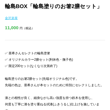
輪島BOX「輪島塗りのお箸2膳セット」
金沢楽座
11,000
円（税込）
✅ 亜希さんセレクトの輪島塗箸
✅ オリジナルカラー2膳セット(利休色・撫子色)
✅ 限定200セット(なくなり次第終了)
輪島塗りのお箸2膳セット(先端オリジナル色)です。
先端の色は、亜希さんが本セットのために特別にセレクトしました。
漆との相性が良く、細身ながら高い強度を持つ鉄木を使用し、
何度も丁寧に漆を塗り重ねる拭漆(ふきうるし)仕上げを施していま