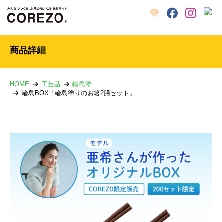
X
クラウドファンディング
Facebook
Instagram
商品詳細
HOME
工芸品
輪島塗
輪島BOX「輪島塗りのお箸2膳セット」