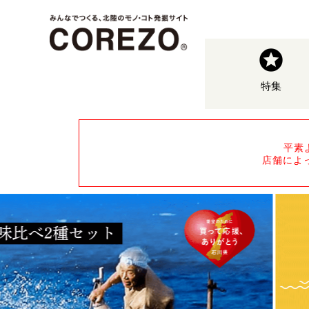
特集
平素
店舗によ