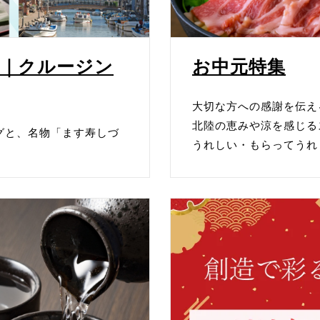
。
三和】がオープンしました。
｜クルージン
お中元特集
。
オープンしました。
大切な方への感謝を伝え
北陸の恵みや涼を感じる
。
グと、名物「ます寿しづ
うれしい・もらってうれ
園】がオープンしました。
。
ナエルグッズストア】がオープンしました。
た。
二のバウム【ツキトワ by meigetsudo】がオープンしまし
た。
木製雑貨のお店YAMATOJAPAN】がオープンしました。