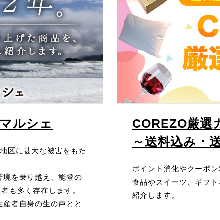
興マルシェ
COREZO厳
～送料込み・
登地区に甚大な被害をもた
ポイント消化やクーポン
苦境を乗り越え、能登の
食品やスイーツ、ギフト
産者も多く存在します。
紹介します。
生産者自身の生の声とと