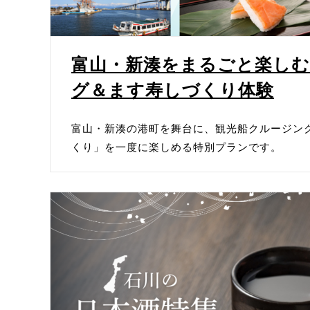
2025年9月2日に新店舗オープンしました
世界へ羽ばたくWAGASHIを創る【菓匠
富山・新湊をまるごと楽しむ
2025年8月19日に新店舗オープンしました
グ＆ます寿しづくり体験
暮らしに華を添える、九谷焼【豊月堂】が
2026年2月16日に新店舗オープンしました
富山・新湊の港町を舞台に、観光船クルージン
北陸で唯一、胡蝶蘭を栽培・販売【吉田農
くり」を一度に楽しめる特別プランです。
2025年12月5日に新店舗オープンしました
防災・防犯グッズのセレクトショップ【ソ
2025年10月16日に新店舗オープンしまし
石川から全国1位を獲得!素材が響き合う唯一無
2025年10月10日に新店舗オープンしまし
本当に良いものは、人の手から生まれる。【