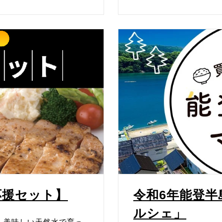
応援セット】
令和6年能登
ルシェ」
、美味しい天然水で育っ