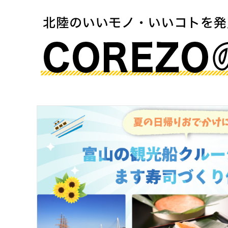
2025年10月16日に新店舗オープンしまし
石川から全国1位を獲得!素材が響き合う唯一無
2025年10月10日に新店舗オープンしまし
本当に良いものは、人の手から生まれる。【
2025年10月2日に新店舗オープンしました
Your Happiness is Our busi
2025年10月1日に新店舗オープンしました
着心地の良いニットを子供たちへ【La mer
2025年9月25日に新店舗オープンしました
山静如太古【吉市醬油店】がオープンしま
2025年9月16日に新店舗オープンしました
無添加・国産・米粉のやさしいお菓子。【