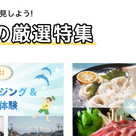
た。
二のバウム【ツキトワ by meigetsudo】がオープンしまし
た。
木製雑貨のお店YAMATOJAPAN】がオープンしました。
。
ness【冨士交通しゃぼん玉ツアー】がオープンしました。
。
 bleue】がオープンしました。
。
した。
。
心寧】がオープンしました。