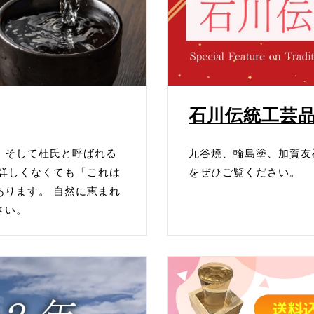
。
ness【冨士交通しゃぼん玉ツアー】がオープンしました。
。
 bleue】がオープンしました。
石川伝統工芸
。
した。
、そして杜氏と呼ばれる
九谷焼、輪島塗、加賀友
詳しくなくても「これは
をぜひご覧ください。
。
ります。 自然に恵まれ
心寧】がオープンしました。
さい。
。
三和】がオープンしました。
。
オープンしました。