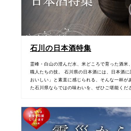
2025年10月2日に新店舗オープンしました
Your Happiness is Our busi
2025年10月1日に新店舗オープンしました
着心地の良いニットを子供たちへ【La mer
石川の日本酒特集
2025年9月25日に新店舗オープンしました
山静如太古【吉市醬油店】がオープンしま
霊峰・白山の澄んだ水、米どころで育った酒米
職人たちの技。 石川県の日本酒には、日本酒に
2025年9月16日に新店舗オープンしました
おいしい」と素直に感じられる、そんな一杯があ
無添加・国産・米粉のやさしいお菓子。【
た石川県ならではの味わいを、ぜひご堪能くだ
2025年9月2日に新店舗オープンしました
世界へ羽ばたくWAGASHIを創る【菓匠
2025年8月19日に新店舗オープンしました
暮らしに華を添える、九谷焼【豊月堂】が