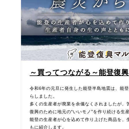
～買ってつながる～能登復
令和6年の元旦に発生した能登半島地震は、能
らしました。
多くの生産者が廃業を余儀なくされましたが、
復興のために地元の“いいモノ”を作り続ける生
能登の生産者が心を込めて作り上げた商品を、
もに紹介します。